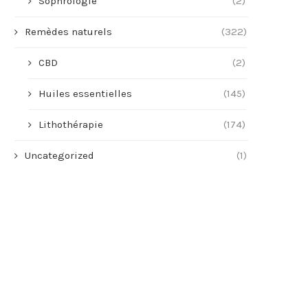
Sophrologie
(2)
Remèdes naturels
(322)
CBD
(2)
Huiles essentielles
(145)
Lithothérapie
(174)
Uncategorized
(1)