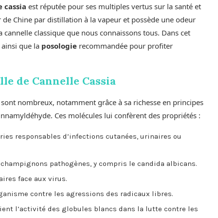
e cassia
est réputée pour ses multiples vertus sur la santé et
er de Chine par distillation à la vapeur et possède une odeur
 la cannelle classique que nous connaissons tous. Dans cet
 ainsi que la
posologie
recommandée pour profiter
elle de Cannelle Cassia
sia sont nombreux, notamment grâce à sa richesse en principes
e cinnamyldéhyde. Ces molécules lui confèrent des propriétés :
éries responsables d’infections cutanées, urinaires ou
es champignons pathogènes, y compris le candida albicans.
ires face aux virus.
organisme contre les agressions des radicaux libres.
tient l’activité des globules blancs dans la lutte contre les