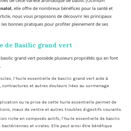
illes de cette variété aromatique de basilic (Ocimum
inalol
, elle offre de nombreux bénéfices pour la santé et
 article, nous vous proposons de découvrir les principaux
 et les bonnes pratiques pour profiter pleinement de ses
le de Basilic grand vert
 basilic grand vert possède plusieurs propriétés qui en font
.
les, l’huile essentielle de basilic grand vert aide à
 contractures et autres douleurs liées au surmenage
plication ou la prise de cette huile essentielle permet de
ions, maux de ventre et autres troubles digestifs courants.
on riche en composés actifs, l’huile essentielle de basilic
bactériennes et virales. Elle peut ainsi être bénéfique