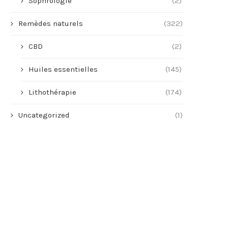
Sophrologie
(2)
Remèdes naturels
(322)
CBD
(2)
Huiles essentielles
(145)
Lithothérapie
(174)
Uncategorized
(1)