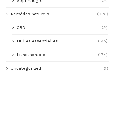
Sophrologie
(2)
Remèdes naturels
(322)
CBD
(2)
Huiles essentielles
(145)
Lithothérapie
(174)
Uncategorized
(1)