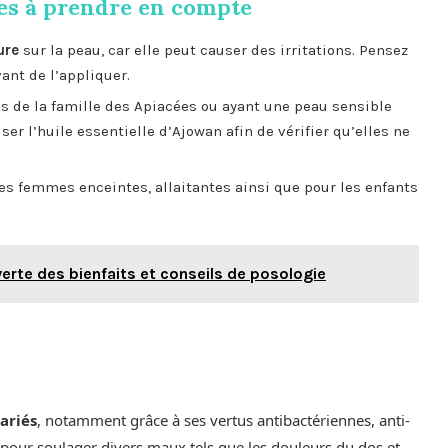
es à prendre en compte
ure
sur la peau, car elle peut causer des irritations. Pensez
ant de l’appliquer.
es de la famille des Apiacées ou ayant une peau sensible
ser l’huile essentielle d’Ajowan afin de vérifier qu’elles ne
les femmes enceintes, allaitantes ainsi que pour les enfants
verte des bienfaits et conseils de posologie
variés
, notamment grâce à ses vertus antibactériennes, anti-
e pour soulager divers maux tels que les douleurs du dos et