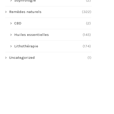
Sophrologie
(2)
Remèdes naturels
(322)
CBD
(2)
Huiles essentielles
(145)
Lithothérapie
(174)
Uncategorized
(1)