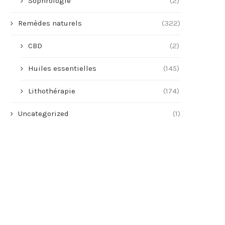
Sophrologie
(2)
Remèdes naturels
(322)
CBD
(2)
Huiles essentielles
(145)
Lithothérapie
(174)
Uncategorized
(1)