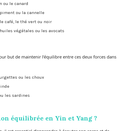
n ou le canard
 piment ou la cannelle
 café, le thé vert ou noir
huiles végétales ou les avocats
pour but de maintenir l’équilibre entre ces deux forces dans
urgettes ou les choux
dinde
ou les sardines
n équilibrée en Yin et Yang ?
e, il est essentiel d’apprendre à écouter son corps et de