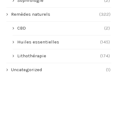
Sophrologie
(2)
Remèdes naturels
(322)
CBD
(2)
Huiles essentielles
(145)
Lithothérapie
(174)
Uncategorized
(1)