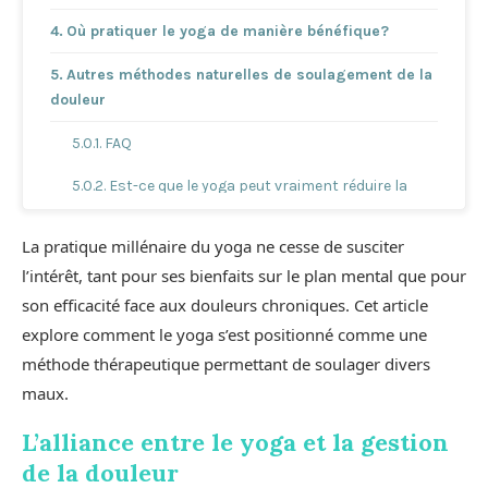
Où pratiquer le yoga de manière bénéfique?
Autres méthodes naturelles de soulagement de la
douleur
FAQ
Est-ce que le yoga peut vraiment réduire la
douleur?
La pratique millénaire du yoga ne cesse de susciter
Combien de fois par semaine devrais-je
l’intérêt, tant pour ses bienfaits sur le plan mental que pour
pratiquer le yoga pour soulager ma douleur?
son efficacité face aux douleurs chroniques. Cet article
Le yoga est-il adapté à tous les âges et niveaux
explore comment le yoga s’est positionné comme une
de forme physique?
méthode thérapeutique permettant de soulager divers
Devrais-je consulter un professionnel de
maux.
santé avant de commencer le yoga si j’ai une
L’alliance entre le yoga et la gestion
douleur chronique?
de la douleur