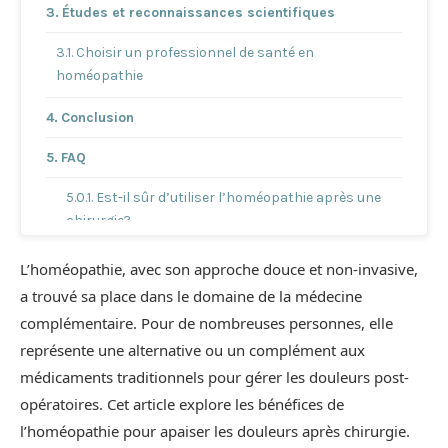
Études et reconnaissances scientifiques
Choisir un professionnel de santé en
homéopathie
Conclusion
FAQ
Est-il sûr d’utiliser l’homéopathie après une
chirurgie?
Peut-on combiner l’homéopathie avec des
L’homéopathie, avec son approche douce et non-invasive,
médicaments classiques?
a trouvé sa place dans le domaine de la médecine
complémentaire. Pour de nombreuses personnes, elle
Combien de temps après une chirurgie peut-
on commencer un traitement homéopathique?
représente une alternative ou un complément aux
médicaments traditionnels pour gérer les douleurs post-
Comment choisir le bon remède
opératoires. Cet article explore les bénéfices de
homéopathique après une chirurgie?
l’homéopathie pour apaiser les douleurs après chirurgie.