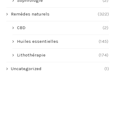
Sophrologie
(2)
Remèdes naturels
(322)
CBD
(2)
Huiles essentielles
(145)
Lithothérapie
(174)
Uncategorized
(1)