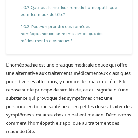
Quel est le meilleur remède homéopathique
pour les maux de tête?
Peut-on prendre des remèdes
homéopathiques en même temps que des
médicaments classiques?
Combien de temps faut-il pour que les
remèdes homéopathiques agissent?
L’homéopathie est une pratique médicale douce qui offre
L’homéopathie peut-elle traiter tous les types
une alternative aux traitements médicamenteux classiques
de maux de tête?
pour diverses affections, y compris les maux de tête. Elle
repose sur le principe de similitude, ce qui signifie qu’une
substance qui provoque des symptômes chez une
personne en bonne santé peut, en petites doses, traiter des
symptômes similaires chez un patient malade. Découvrons
comment l’homéopathie s’applique au traitement des
maux de tête.